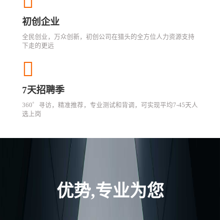
初创企业
全民创业，万众创新，初创公司在猎头的全方位人力资源支持
下走的更远
7天招聘季
360゜寻访，精准推荐，专业测试和背调，可实现平均7-45天人
选上岗
优势,专业为您